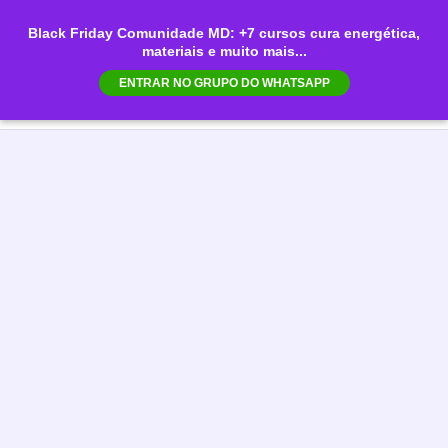
Ir
Black Friday Comunidade MD: +7 cursos cura energética,
para
materiais e muito mais...
Mai
o
ENTRAR NO GRUPO DO WHATSAPP
conteúdo
Men