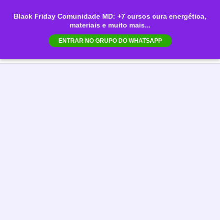
Ir
Black Friday Comunidade MD: +7 cursos cura energética,
para
materiais e muito mais...
Mai
o
ENTRAR NO GRUPO DO WHATSAPP
conteúdo
Men