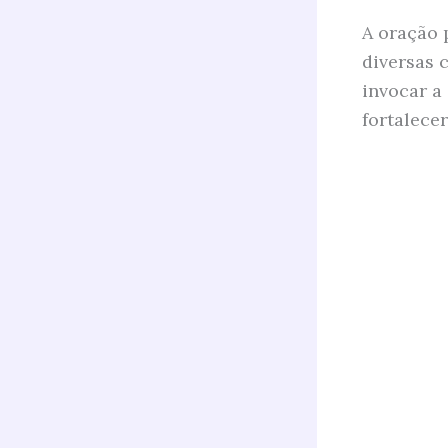
A oração 
diversas c
invocar a
fortalece