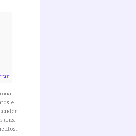
rrar
 uma
ntos e
reender
im uma
mentos.