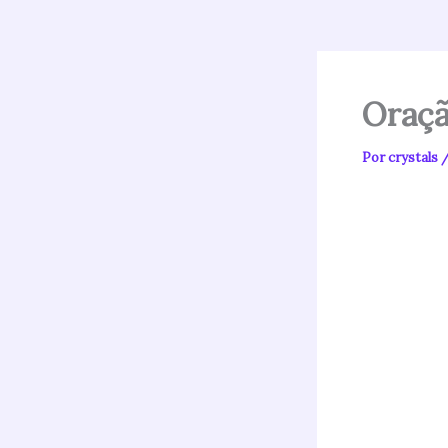
Oraçã
Por
crystals