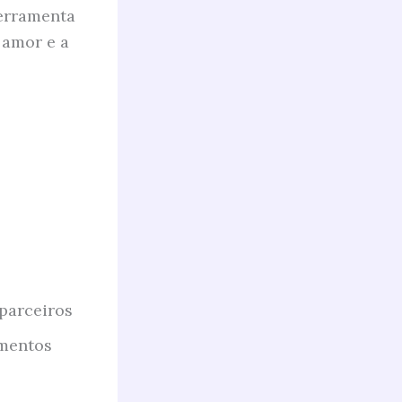
ferramenta
 amor e a
parceiros
amentos