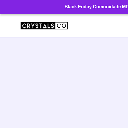
Ir
Black Friday Comunidade MD: 
para
o
conteúdo