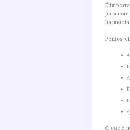
É importa
para cont
harmonia 
Pontos-ch
A
F
A
P
F
A
O que é n