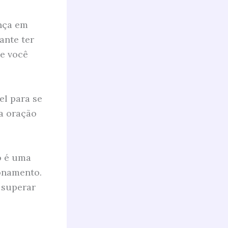
ança em
ante ter
ue você
el para se
 a oração
o é uma
onamento.
 superar