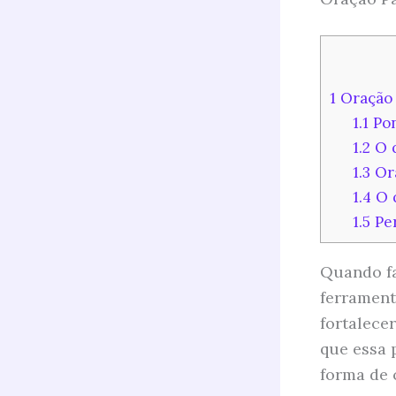
1
Oração 
1.1
Pon
1.2
O q
1.3
Ora
1.4
O q
1.5
Per
Quando f
ferrament
fortalece
que essa 
forma de 