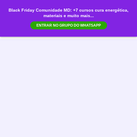
Ir
Black Friday Comunidade MD: +7 cursos cura energética,
para
materiais e muito mais...
Mai
o
ENTRAR NO GRUPO DO WHATSAPP
conteúdo
Men