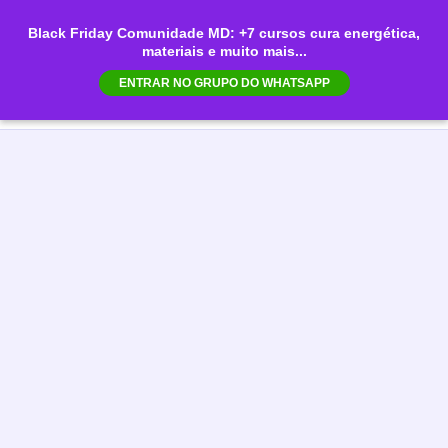
Ir
Black Friday Comunidade MD: +7 cursos cura energética,
para
materiais e muito mais...
Mai
o
ENTRAR NO GRUPO DO WHATSAPP
conteúdo
Men