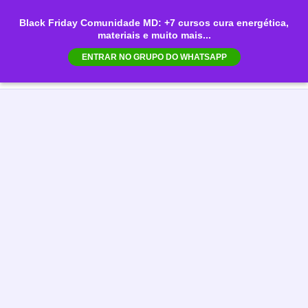
Ir
Black Friday Comunidade MD: +7 cursos cura energética,
para
materiais e muito mais...
Mai
o
ENTRAR NO GRUPO DO WHATSAPP
conteúdo
Men