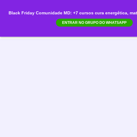
Ir
para
Black Friday Comunidade MD: +7 cursos cura energética, mate
Mai
o
ENTRAR NO GRUPO DO WHATSAPP
conteúdo
Men