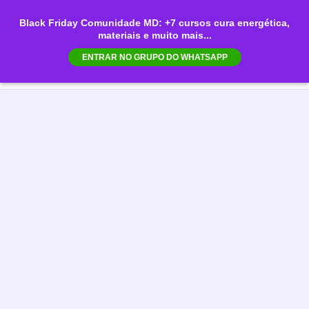
Ir
Black Friday Comunidade MD: +7 cursos cura energética,
para
materiais e muito mais...
Mai
o
ENTRAR NO GRUPO DO WHATSAPP
conteúdo
Men