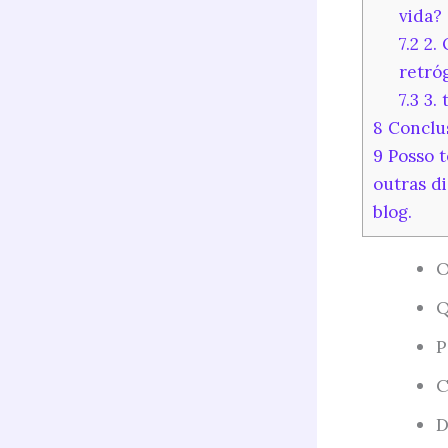
vida?
7.2
2. 
retró
7.3
3. 
8
Conclu
9
Posso t
outras di
blog.
O
Q
P
C
D