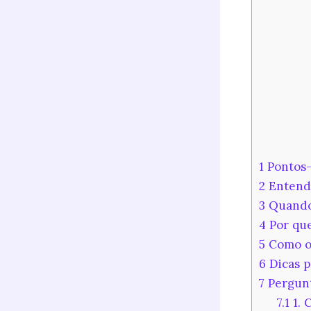
1
Pontos-
2
Entende
3
Quando 
4
Por que
5
Como o 
6
Dicas p
7
Pergunt
7.1
1. 