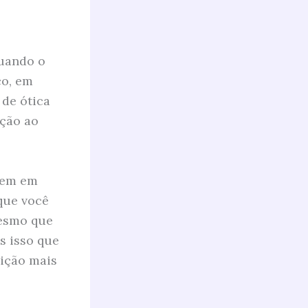
quando o
co, em
 de ótica
ação ao
rem em
que você
mesmo que
s isso que
sição mais