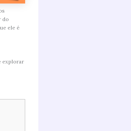
os
r do
ue ele é
e explorar