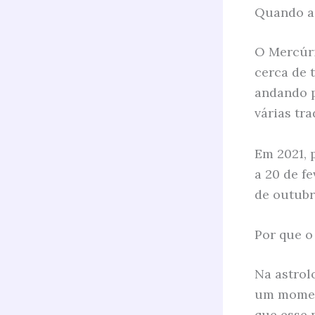
Quando a
O Mercúri
cerca de 
andando p
várias tra
Em 2021, 
a 20 de fe
de outubr
Por que o
Na astrol
um moment
que esse 