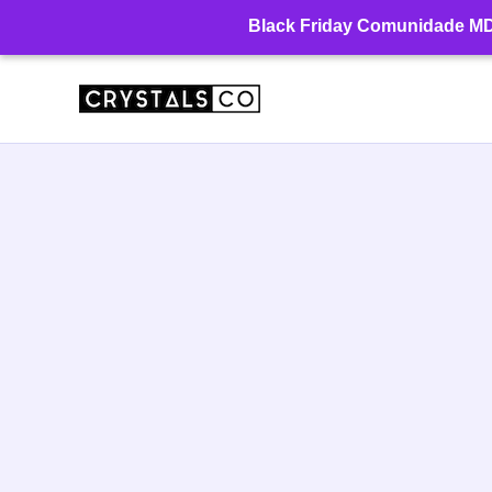
Ir
Black Friday Comunidade MD: 
para
o
conteúdo