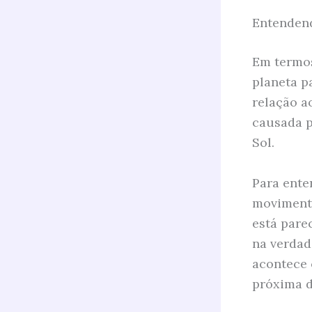
Entendend
Em termos
planeta p
relação a
causada p
Sol.
Para ente
movimento
está pare
na verdad
acontece 
próxima d