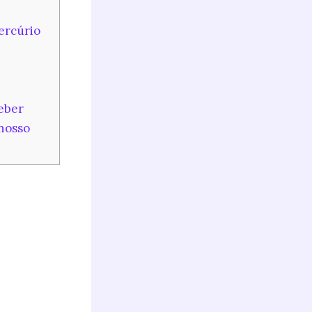
ercúrio
eber
 nosso