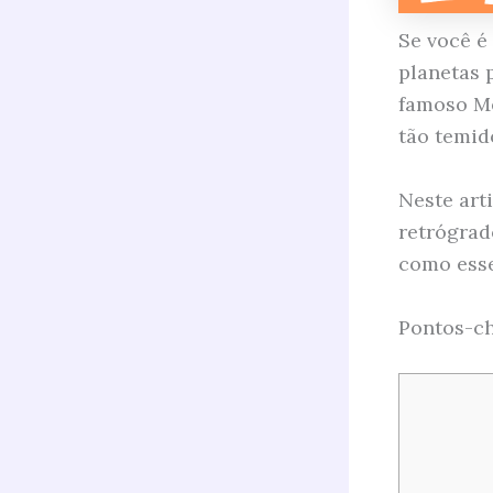
Se você é
planetas p
famoso Me
tão temid
Neste art
retrógrad
como esse
Pontos-ch