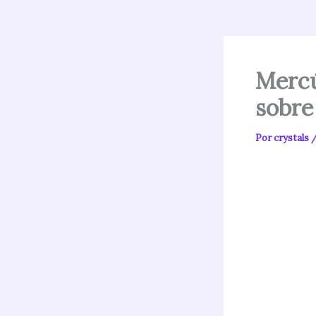
Mercú
sobre
Por
crystals