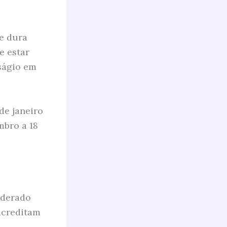
e dura
e estar
ságio em
de janeiro
mbro a 18
iderado
acreditam
-