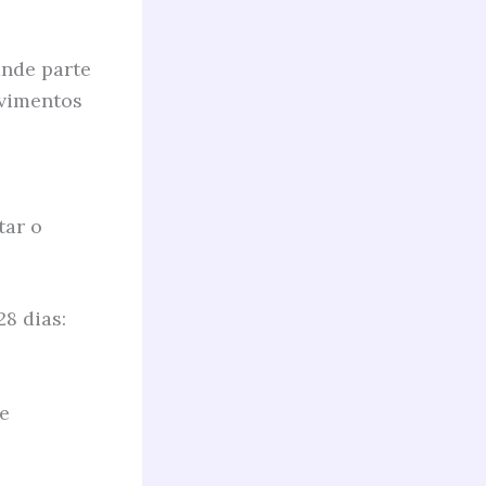
ande parte
ovimentos
tar o
8 dias:
te