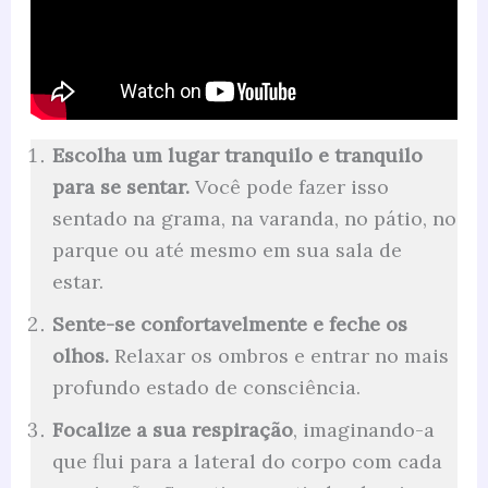
Escolha um lugar tranquilo e tranquilo
para se sentar.
Você pode fazer isso
sentado na grama, na varanda, no pátio, no
parque ou até mesmo em sua sala de
estar.
Sente-se confortavelmente e feche os
olhos.
Relaxar os ombros e entrar no mais
profundo estado de consciência.
Focalize a sua respiração
, imaginando-a
que flui para a lateral do corpo com cada