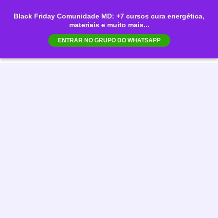
Ir
Black Friday Comunidade MD: +7 cursos cura energética,
para
materiais e muito mais...
Mai
o
ENTRAR NO GRUPO DO WHATSAPP
conteúdo
Men