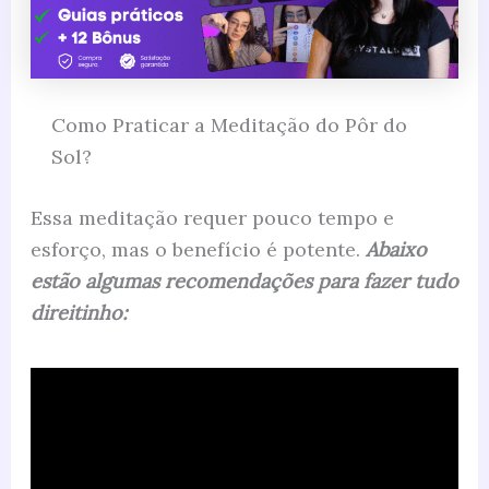
Como Praticar a Meditação do Pôr do
Sol?
Essa meditação requer pouco tempo e
esforço, mas o benefício é potente.
Abaixo
estão algumas recomendações para fazer tudo
direitinho: