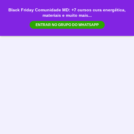
Ir
Black Friday Comunidade MD: +7 cursos cura energética,
para
materiais e muito mais...
Mai
o
ENTRAR NO GRUPO DO WHATSAPP
conteúdo
Men