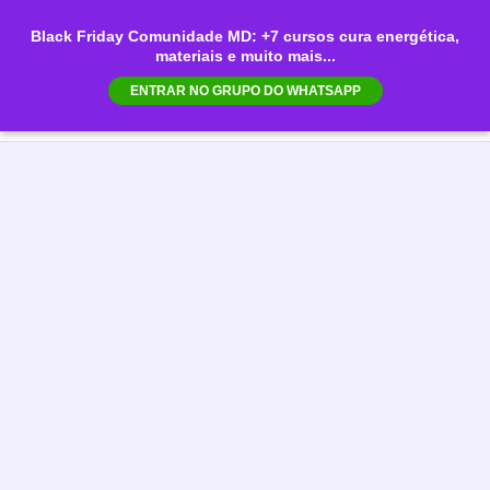
Ir
Black Friday Comunidade MD: +7 cursos cura energética,
para
materiais e muito mais...
Mai
o
ENTRAR NO GRUPO DO WHATSAPP
conteúdo
Men