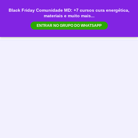
Ir
Black Friday Comunidade MD: +7 cursos cura energética,
para
materiais e muito mais...
Mai
o
ENTRAR NO GRUPO DO WHATSAPP
conteúdo
Men