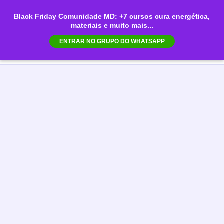
Ir
Black Friday Comunidade MD: +7 cursos cura energética,
para
materiais e muito mais...
Mai
o
ENTRAR NO GRUPO DO WHATSAPP
conteúdo
Men