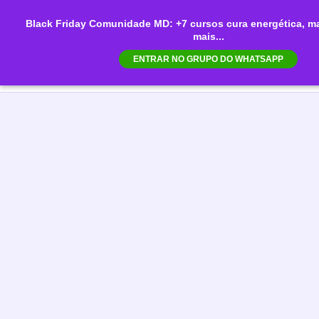
Ir
Black Friday Comunidade MD: +7 cursos cura energética, ma
para
mais...
Mai
o
ENTRAR NO GRUPO DO WHATSAPP
conteúdo
Men