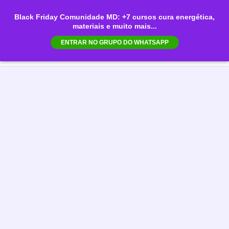
Ir
Black Friday Comunidade MD: +7 cursos cura energética,
para
materiais e muito mais...
Mai
o
ENTRAR NO GRUPO DO WHATSAPP
conteúdo
Men