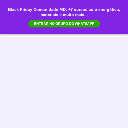
Ir
Black Friday Comunidade MD: +7 cursos cura energética,
para
materiais e muito mais...
Mai
o
ENTRAR NO GRUPO DO WHATSAPP
conteúdo
Men