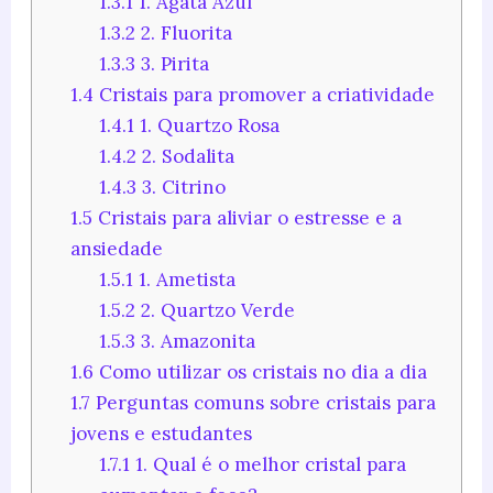
1.3.1
1. Ágata Azul
1.3.2
2. Fluorita
1.3.3
3. Pirita
1.4
Cristais para promover a criatividade
1.4.1
1. Quartzo Rosa
1.4.2
2. Sodalita
1.4.3
3. Citrino
1.5
Cristais para aliviar o estresse e a
ansiedade
1.5.1
1. Ametista
1.5.2
2. Quartzo Verde
1.5.3
3. Amazonita
1.6
Como utilizar os cristais no dia a dia
1.7
Perguntas comuns sobre cristais para
jovens e estudantes
1.7.1
1. Qual é o melhor cristal para