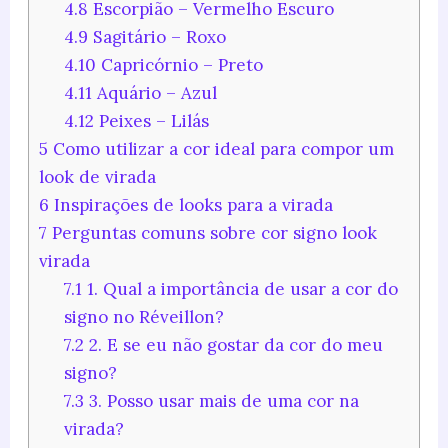
4.8
Escorpião – Vermelho Escuro
4.9
Sagitário – Roxo
4.10
Capricórnio – Preto
4.11
Aquário – Azul
4.12
Peixes – Lilás
5
Como utilizar a cor ideal para compor um
look de virada
6
Inspirações de looks para a virada
7
Perguntas comuns sobre cor signo look
virada
7.1
1. Qual a importância de usar a cor do
signo no Réveillon?
7.2
2. E se eu não gostar da cor do meu
signo?
7.3
3. Posso usar mais de uma cor na
virada?