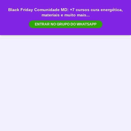
Ir
Black Friday Comunidade MD: +7 cursos cura energética,
para
materiais e muito mais...
Mai
o
ENTRAR NO GRUPO DO WHATSAPP
conteúdo
Men