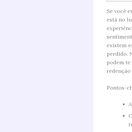
Se você e
está no l
experiênc
sentiment
existem e
perdido. 
podem te 
redenção 
Pontos-ch
A
C
r