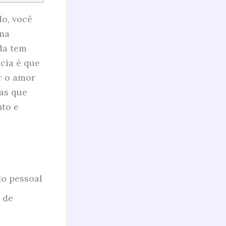
do, você
uma
da tem
cia é que
r o amor
cas que
nto e
o pessoal
 de