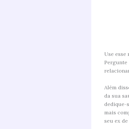
Use esse 
Pergunte 
relaciona
Além diss
da sua saú
dedique-s
mais comp
seu ex de 