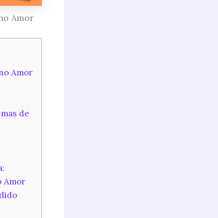
 no Amor
 no Amor
emas de
:
o Amor
dido