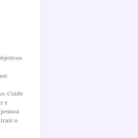
bjetivos.
or.
mo. Cuide
z e
 pessoa
trair o