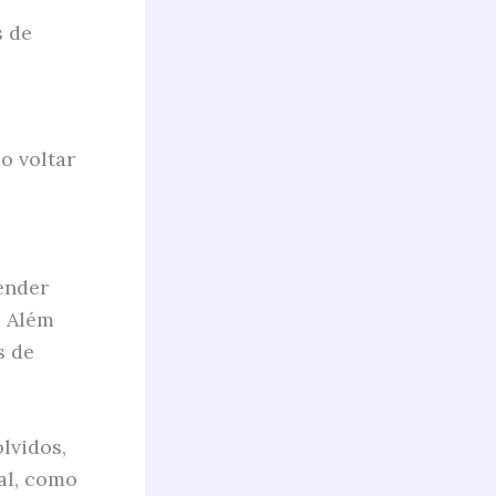
s de
o voltar
ender
. Além
s de
lvidos,
al, como