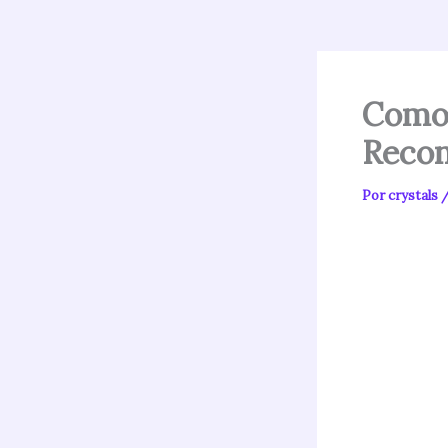
Como 
Recon
Por
crystals