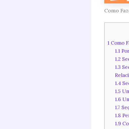
Como Faze
1
Como Fa
1.1
Pon
1.2
Seç
1.3
Seç
Relac
1.4
Seç
1.5
Uma
1.6
Uma
1.7
Seç
1.8
Per
1.9
Co