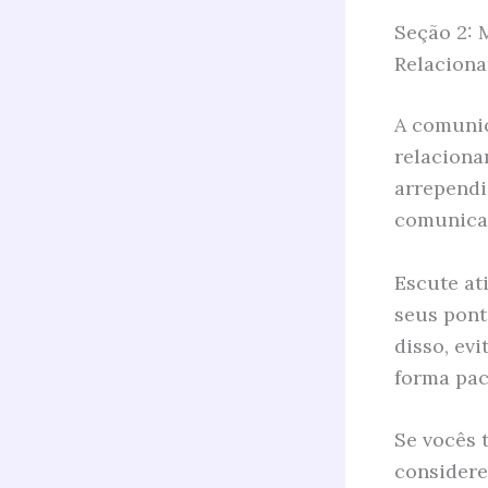
Seção 2: 
Relacion
A comuni
relaciona
arrependi
comunica
Escute at
seus pont
disso, ev
forma pací
Se vocês 
considere