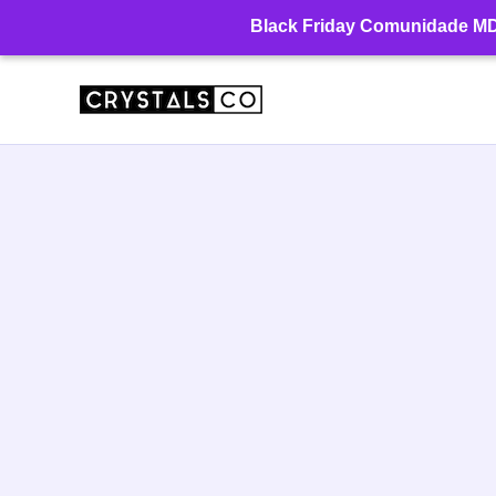
Ir
Black Friday Comunidade MD: 
para
o
conteúdo