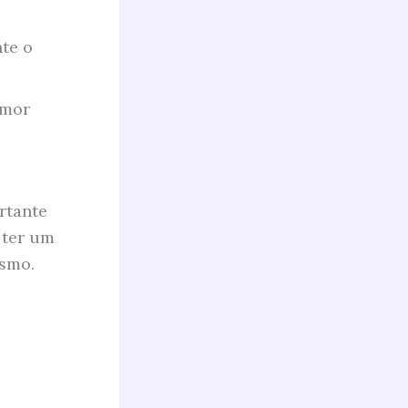
te o
amor
rtante
 ter um
esmo.