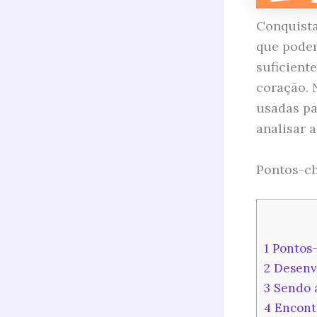
Conquista
que podem
suficient
coração. 
usadas pa
analisar 
Pontos-ch
1
Pontos-
2
Desenvo
3
Sendo a
4
Encont