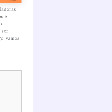
iadoras
os é
o
 ser
go, vamos