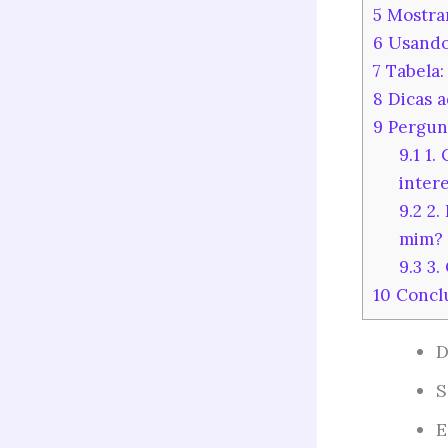
5
Mostran
6
Usando 
7
Tabela: 
8
Dicas a
9
Pergunt
9.1
1. 
inter
9.2
2.
mim?
9.3
3.
10
Concl
D
S
E