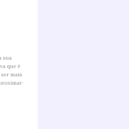
m sua
iva que é
 ser mais
aproximar-