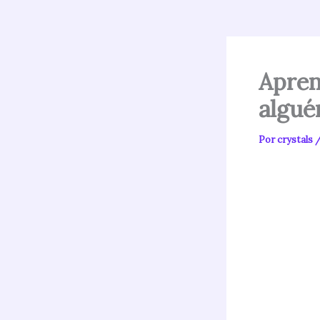
Apren
algué
Por
crystals