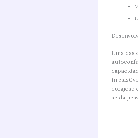
M
U
Desenvolv
Uma das c
autoconfi
capacidad
irresistí
corajoso 
se da pes