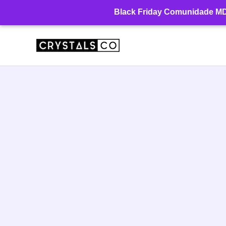
Ir
Black Friday Comunidade MD: 
para
o
conteúdo