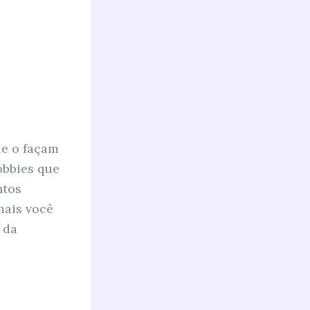
ue o façam
obbies que
ntos
mais você
 da