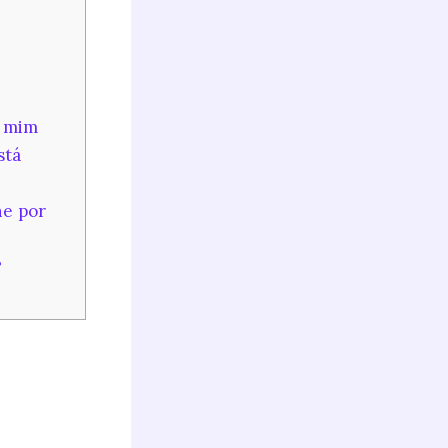
r mim
stá
ne por
?