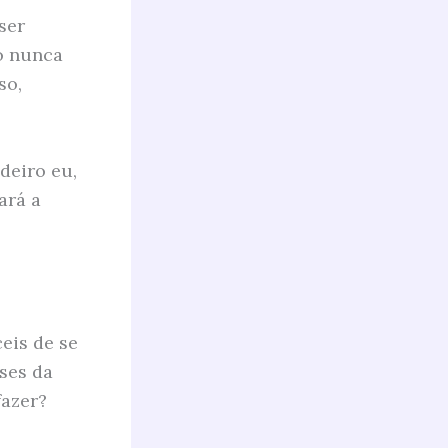
ser
so nunca
so,
deiro eu,
ará a
eis de se
ses da
fazer?