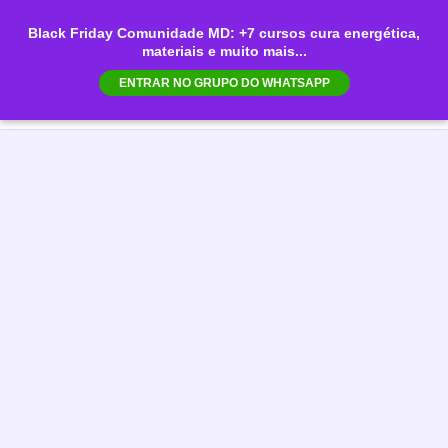
Ir
Black Friday Comunidade MD: +7 cursos cura energética,
para
materiais e muito mais...
Mai
o
ENTRAR NO GRUPO DO WHATSAPP
conteúdo
Men