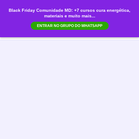
Ir
Black Friday Comunidade MD: +7 cursos cura energética,
para
materiais e muito mais...
Mai
o
ENTRAR NO GRUPO DO WHATSAPP
conteúdo
Men